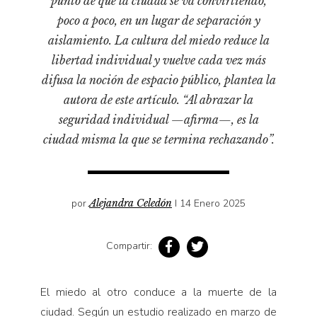
punto de que la ciudad se va convirtiendo,
Pensamiento ilustrado
poco a poco, en un lugar de separación y
Personaje
aislamiento. La cultura del miedo reduce la
Personajes secundarios
libertad individual y vuelve cada vez más
Política
difusa la noción de espacio público, plantea la
autora de este artículo. “Al abrazar la
Relecturas
seguridad individual —afirma—, es la
Sociedad
ciudad misma la que se termina rechazando”.
Turismo accidental
Vidas paralelas
Voces y lecturas
por
Alejandra Celedón
I 14 Enero 2025
Compartir:
El miedo al otro conduce a la muerte de la
ciudad. Según un estudio realizado en marzo de