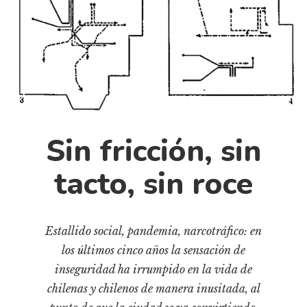
Cultura
Diccionario portátil de la literatura chilena
Documentos
Fragmentos
Gran reserva
Historia
Historia material de los libros
Sin fricción, sin
Lagunas mentales
tacto, sin roce
Libros
Libros usados
Literatura
Estallido social, pandemia, narcotráfico: en
Medioambiente
los últimos cinco años la sensación de
inseguridad ha irrumpido en la vida de
Narrativas visuales
chilenas y chilenos de manera inusitada, al
Pensamiento