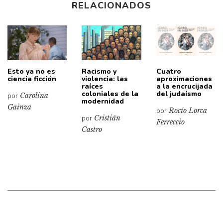
RELACIONADOS
Esto ya no es
Racismo y
Cuatro
ciencia ficción
violencia: las
aproximaciones
raíces
a la encrucijada
coloniales de la
del judaísmo
por
Carolina
modernidad
Gainza
por
Rocío Lorca
por
Cristián
Ferreccio
Castro