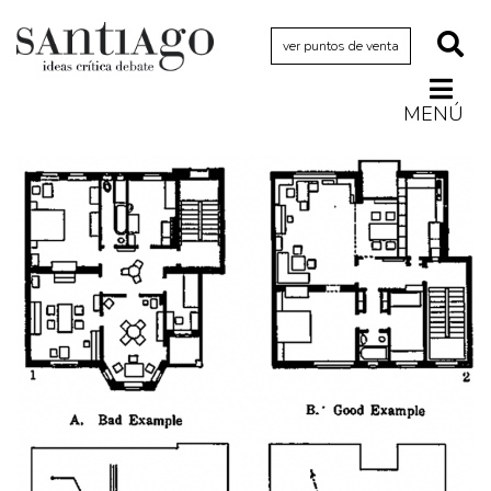
ver puntos de venta
MENÚ
Actualidad
Archivo Cenfoto-UDP
Arquetipos de situación
Artes visuales
Ciencia
Cine y televisión
Ciudad
Cómics
Críticas