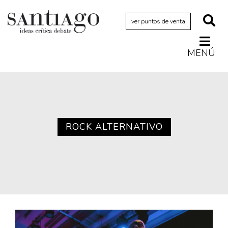
ver puntos de venta
MENÚ
Actualidad
Archivo Cenfoto-UDP
Arquetipos de situación
Artes visuales
ROCK ALTERNATIVO
Ciencia
Cine y televisión
Ciudad
Cómics
Críticas