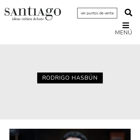
ver puntos de venta
MENÚ
Actualidad
Archivo Cenfoto-UDP
Arquetipos de situación
Artes visuales
RODRIGO HASBÚN
Ciencia
Cine y televisión
Ciudad
Cómics
Críticas