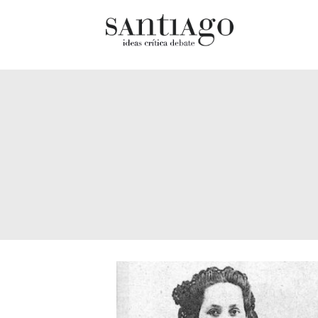
Cultur
Actualidad
Diccio
Archivo Cenfoto-UDP
chilen
Arquetipos de situación
Docum
Artes visuales
Fragm
Ciencia
Gran 
Cine y televisión
Histor
Ciudad
Histor
Cómics
Lagun
Críticas
Libros