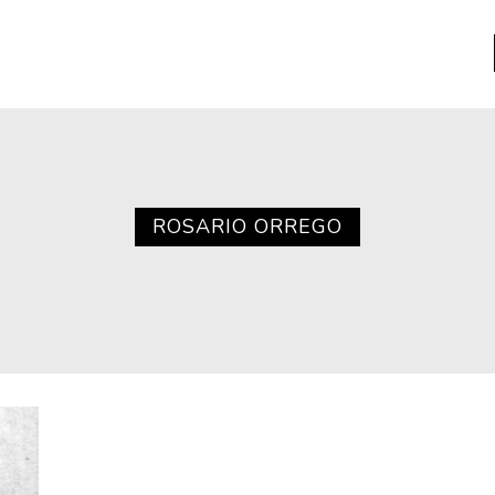
a
Libros usados
nario portátil de la literatura
ROSARIO ORREGO
a
Literatura
entos
Medioambiente
entos
Narrativas visuales
reserva
Pensamiento
ia
Pensamiento ilustrado
ia material de los libros
Personaje
as mentales
Personajes secundarios
Política