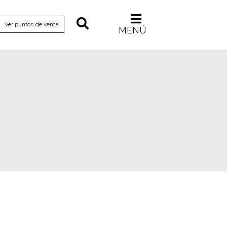
ver puntos de venta
MENÚ
Relecturas
Sociedad
Turismo accidental
Vidas paralelas
Voces y lecturas