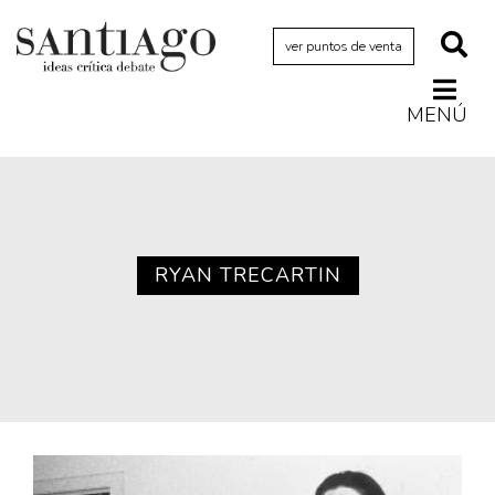
ver puntos de venta
MENÚ
Actualidad
Archivo Cenfoto-UDP
Arquetipos de situación
Artes visuales
RYAN TRECARTIN
Ciencia
Cine y televisión
Ciudad
Cómics
Críticas