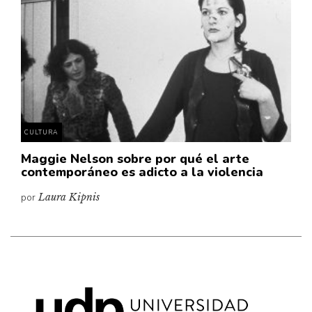
Cultura
Diccionario portátil de la literatura chilena
Documentos
Fragmentos
Gran reserva
Historia
Historia material de los libros
CULTURA
Lagunas mentales
Maggie Nelson sobre por qué el arte
contemporáneo es adicto a la violencia
Libros
por
Laura Kipnis
Libros usados
Literatura
Medioambiente
Narrativas visuales
Pensamiento