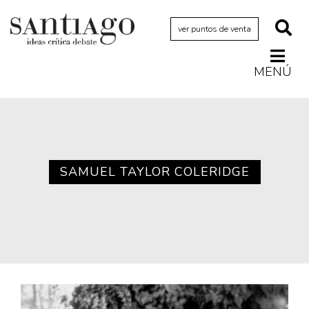
ver puntos de venta
MENÚ
Actualidad
Archivo Cenfoto-UDP
Arquetipos de situación
Artes visuales
SAMUEL TAYLOR COLERIDGE
Ciencia
Cine y televisión
Ciudad
Cómics
Críticas