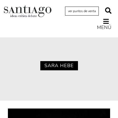
ver puntos de venta
MENÚ
Actualidad
Archivo Cenfoto-UDP
Arquetipos de situación
Artes visuales
SARA HEBE
Ciencia
Cine y televisión
Ciudad
Cómics
Críticas