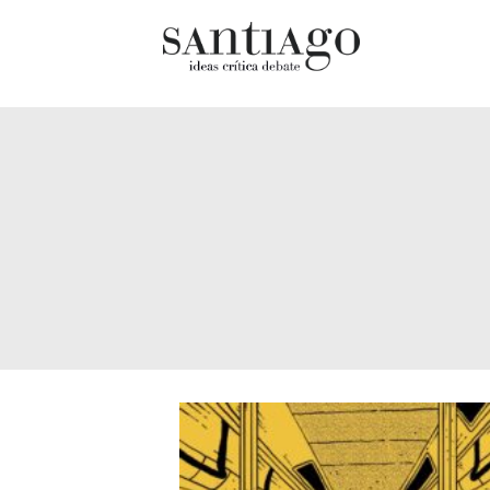
Cultur
Actualidad
Diccio
Archivo Cenfoto-UDP
chilen
Arquetipos de situación
Docum
Artes visuales
Fragm
Ciencia
Gran 
Cine y televisión
Histor
Ciudad
Histor
Cómics
Lagun
Críticas
Libros