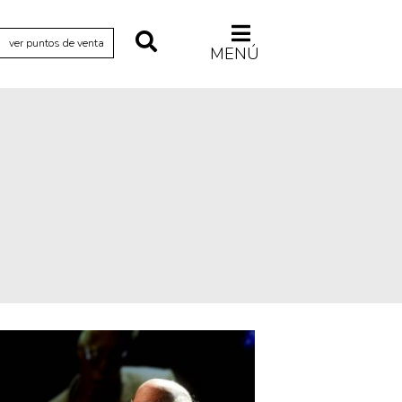
ver puntos de venta
MENÚ
Relecturas
Sociedad
Turismo accidental
Vidas paralelas
Voces y lecturas