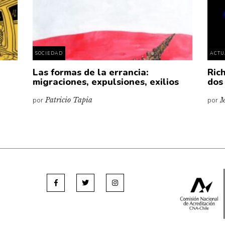
SOCIEDAD
ACTU
Las formas de la errancia:
Ric
migraciones, expulsiones, exilios
dos
por
Patricio Tapia
por
M