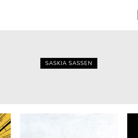
a
Libros usados
nario portátil de la literatura
SASKIA SASSEN
a
Literatura
entos
Medioambiente
entos
Narrativas visuales
reserva
Pensamiento
ia
Pensamiento ilustrado
ia material de los libros
Personaje
as mentales
Personajes secundarios
Política