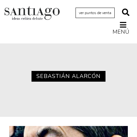
ver puntos de venta
MENÚ
Actualidad
Archivo Cenfoto-UDP
Arquetipos de situación
Artes visuales
SEBASTIÁN ALARCÓN
Ciencia
Cine y televisión
Ciudad
Cómics
Críticas