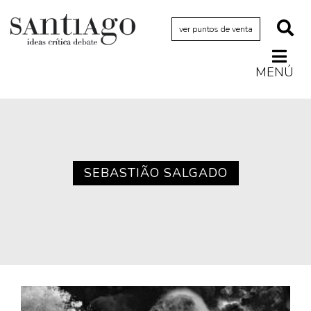
ver puntos de venta
MENÚ
Actualidad
Archivo Cenfoto-UDP
Arquetipos de situación
Artes visuales
SEBASTIÃO SALGADO
Ciencia
Cine y televisión
Ciudad
Cómics
Críticas