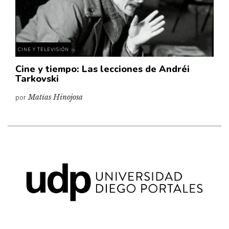
Pensamiento ilustrado
Personaje
Personajes secundarios
CINE Y TELEVISIÓN
Política
Cine y tiempo: Las lecciones de Andréi
Relecturas
Tarkovski
Sociedad
por
Matías Hinojosa
Turismo accidental
Vidas paralelas
Voces y lecturas