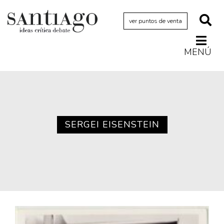
ver puntos de venta
MENÚ
Actualidad
Archivo Cenfoto-UDP
Arquetipos de situación
Artes visuales
SERGEI EISENSTEIN
Ciencia
Cine y televisión
Ciudad
Cómics
Críticas