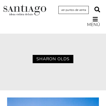
ver puntos de venta
MENÚ
Actualidad
Archivo Cenfoto-UDP
Arquetipos de situación
Artes visuales
SHARON OLDS
Ciencia
Cine y televisión
Ciudad
Cómics
Críticas