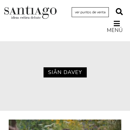
ver puntos de venta
MENÚ
Actualidad
Archivo Cenfoto-UDP
Arquetipos de situación
Artes visuales
SIÂN DAVEY
Ciencia
Cine y televisión
Ciudad
Cómics
Críticas