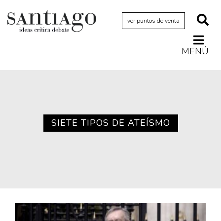
ver puntos de venta
MENÚ
Actualidad
Archivo Cenfoto-UDP
Arquetipos de situación
Artes visuales
SIETE TIPOS DE ATEÍSMO
Ciencia
Cine y televisión
Ciudad
Cómics
Críticas