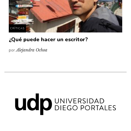
Pensamiento ilustrado
Personaje
Personajes secundarios
CRÍTICAS
Política
¿Qué puede hacer un escritor?
Relecturas
por
Alejandra Ochoa
Sociedad
Turismo accidental
Vidas paralelas
Voces y lecturas