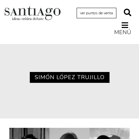
ver puntos de venta
MENÚ
Actualidad
Archivo Cenfoto-UDP
Arquetipos de situación
Artes visuales
SIMÓN LÓPEZ TRUJILLO
Ciencia
Cine y televisión
Ciudad
Cómics
Críticas