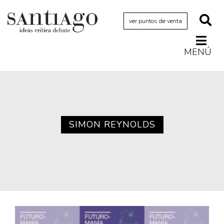
ver puntos de venta
MENÚ
Actualidad
Archivo Cenfoto-UDP
Arquetipos de situación
Artes visuales
SIMON REYNOLDS
Ciencia
Cine y televisión
Ciudad
Cómics
Críticas