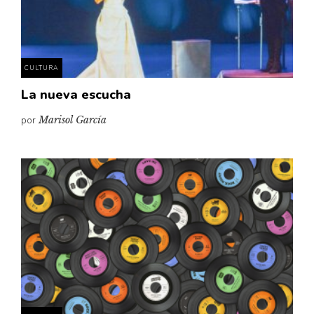
Pensamiento ilustrado
Personaje
Personajes secundarios
CULTURA
Política
La nueva escucha
Relecturas
por
Marisol García
Sociedad
Turismo accidental
Vidas paralelas
Voces y lecturas