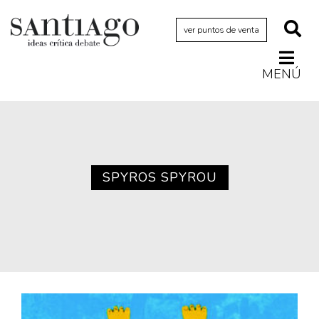
ver puntos de venta
MENÚ
Actualidad
Archivo Cenfoto-UDP
Arquetipos de situación
Artes visuales
SPYROS SPYROU
Ciencia
Cine y televisión
Ciudad
Cómics
Críticas