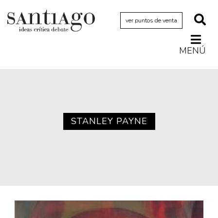
ver puntos de venta
MENÚ
Actualidad
Archivo Cenfoto-UDP
Arquetipos de situación
Artes visuales
STANLEY PAYNE
Ciencia
Cine y televisión
Ciudad
Cómics
Críticas