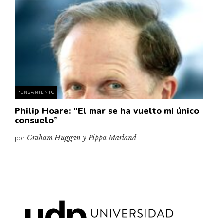
Cultura
Diccionario portátil de la literatura chilena
Documentos
Fragmentos
Gran reserva
Historia
Historia material de los libros
PENSAMIENTO
Lagunas mentales
Philip Hoare: “El mar se ha vuelto mi único
consuelo”
Libros
por
Graham Huggan y Pippa Marland
Libros usados
Literatura
Medioambiente
Narrativas visuales
Pensamiento