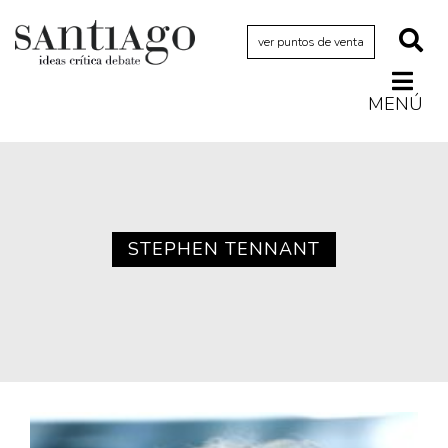
ver puntos de venta
MENÚ
Actualidad
Archivo Cenfoto-UDP
Arquetipos de situación
Artes visuales
STEPHEN TENNANT
Ciencia
Cine y televisión
Ciudad
Cómics
Críticas