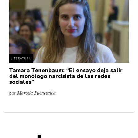
Cultura
Diccionario portátil de la literatura chilena
Documentos
Fragmentos
Gran reserva
Historia
Historia material de los libros
LITERATURA
Lagunas mentales
Tamara Tenenbaum: “El ensayo deja salir
del monólogo narcisista de las redes
Libros
sociales”
Libros usados
por
Marcela Fuentealba
Literatura
Medioambiente
Narrativas visuales
Pensamiento