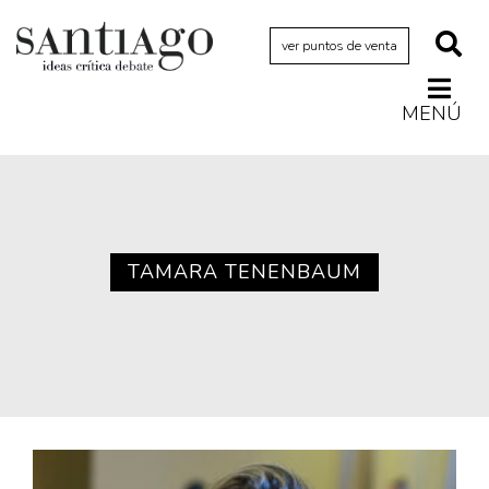
ver puntos de venta
MENÚ
Actualidad
Archivo Cenfoto-UDP
Arquetipos de situación
Artes visuales
TAMARA TENENBAUM
Ciencia
Cine y televisión
Ciudad
Cómics
Críticas