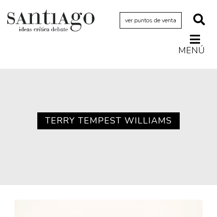
ver puntos de venta
MENÚ
Actualidad
Archivo Cenfoto-UDP
Arquetipos de situación
Artes visuales
TERRY TEMPEST WILLIAMS
Ciencia
Cine y televisión
Ciudad
Cómics
Críticas