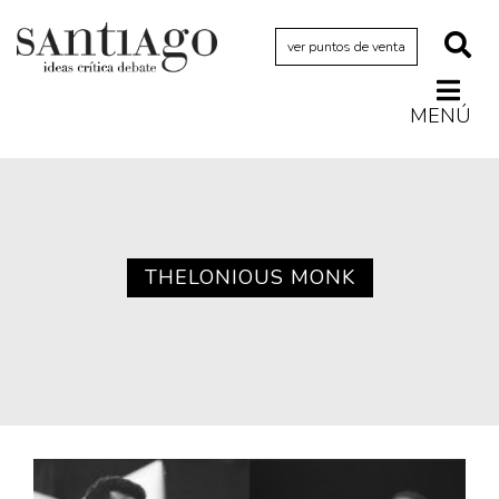
ver puntos de venta
MENÚ
Actualidad
Archivo Cenfoto-UDP
Arquetipos de situación
Artes visuales
THELONIOUS MONK
Ciencia
Cine y televisión
Ciudad
Cómics
Críticas