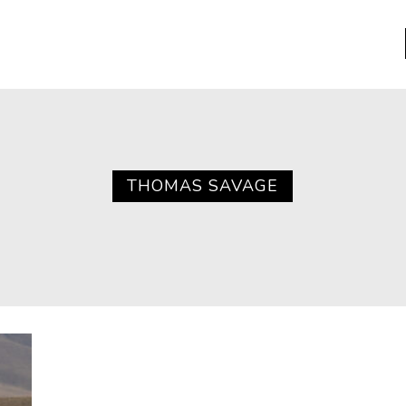
a
Libros usados
nario portátil de la literatura
THOMAS SAVAGE
a
Literatura
entos
Medioambiente
entos
Narrativas visuales
reserva
Pensamiento
ia
Pensamiento ilustrado
ia material de los libros
Personaje
as mentales
Personajes secundarios
Política