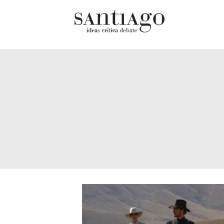
Cultur
Actualidad
Diccio
Archivo Cenfoto-UDP
chilen
Arquetipos de situación
Docum
Artes visuales
Fragm
Ciencia
Gran 
Cine y televisión
Histor
Ciudad
Histor
Cómics
Lagun
Críticas
Libros