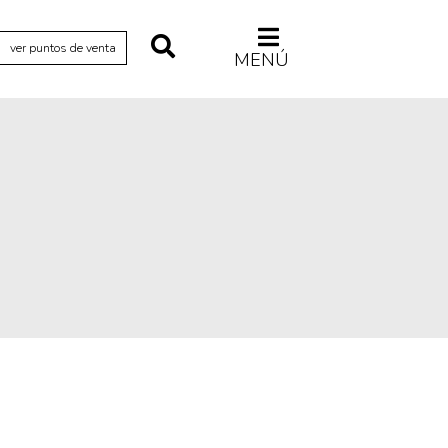
ver puntos de venta
MENÚ
Relecturas
Sociedad
Turismo accidental
Vidas paralelas
Voces y lecturas