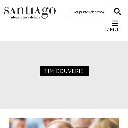
ver puntos de venta
MENÚ
Actualidad
Archivo Cenfoto-UDP
Arquetipos de situación
Artes visuales
TIM BOUVERIE
Ciencia
Cine y televisión
Ciudad
Cómics
Críticas