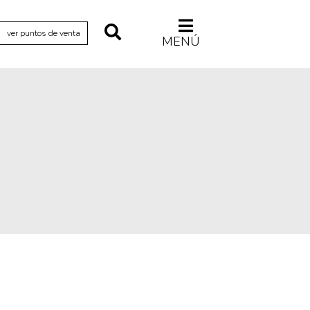
ver puntos de venta
MENÚ
Relecturas
Sociedad
Turismo accidental
Vidas paralelas
Voces y lecturas