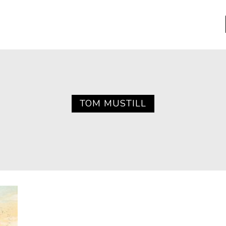
a
Libros usados
nario portátil de la literatura
TOM MUSTILL
a
Literatura
entos
Medioambiente
entos
Narrativas visuales
reserva
Pensamiento
ia
Pensamiento ilustrado
ia material de los libros
Personaje
as mentales
Personajes secundarios
Política