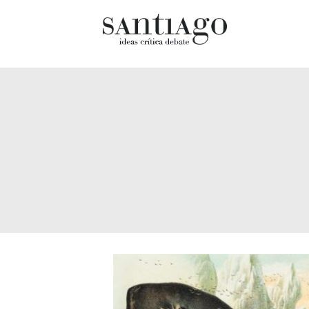
Cultur
Actualidad
Diccio
Archivo Cenfoto-UDP
chilen
Arquetipos de situación
Docum
Artes visuales
Fragm
Ciencia
Gran 
Cine y televisión
Histor
Ciudad
Histor
Cómics
Lagun
Críticas
Libros