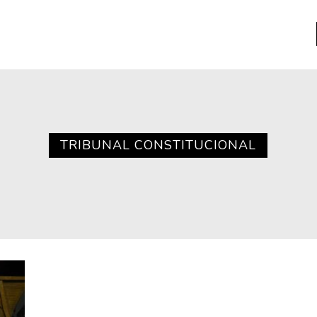
a
Libros usados
nario portátil de la literatura
TRIBUNAL CONSTITUCIONAL
a
Literatura
entos
Medioambiente
entos
Narrativas visuales
reserva
Pensamiento
ia
Pensamiento ilustrado
ia material de los libros
Personaje
as mentales
Personajes secundarios
Política