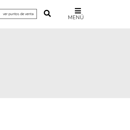
ver puntos de venta
MENÚ
Relecturas
Sociedad
Turismo accidental
Vidas paralelas
Voces y lecturas