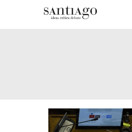
Cultur
Actualidad
Diccio
Archivo Cenfoto-UDP
chilen
Arquetipos de situación
Docum
Artes visuales
Fragm
Ciencia
Gran 
Cine y televisión
Histor
Ciudad
Histor
Cómics
Lagun
Críticas
Libros