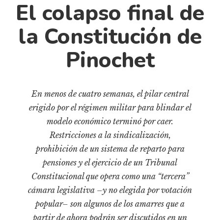
Cultura
El colapso final de
Diccionario portátil de la literatura chilena
la Constitución de
Documentos
Fragmentos
Pinochet
Gran reserva
Historia
En menos de cuatro semanas, el pilar central
Historia material de los libros
erigido por el régimen militar para blindar el
Lagunas mentales
modelo económico terminó por caer.
Libros
Restricciones a la sindicalización,
Libros usados
prohibición de un sistema de reparto para
pensiones y el ejercicio de un Tribunal
Literatura
Constitucional que opera como una “tercera”
Medioambiente
cámara legislativa –y no elegida por votación
Narrativas visuales
popular– son algunos de los amarres que a
Pensamiento
partir de ahora podrán ser discutidos en un