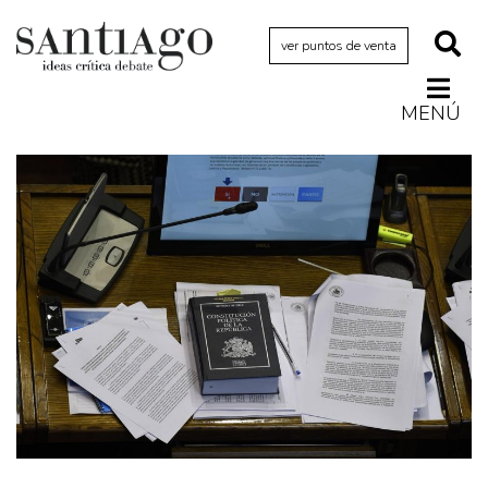
ver puntos de venta
MENÚ
Actualidad
Archivo Cenfoto-UDP
Arquetipos de situación
Artes visuales
Ciencia
Cine y televisión
Ciudad
Cómics
Críticas