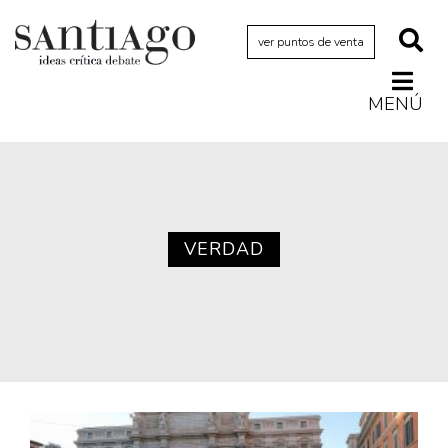
ver puntos de venta
MENÚ
Actualidad
Archivo Cenfoto-UDP
Arquetipos de situación
Artes visuales
VERDAD
Ciencia
Cine y televisión
Ciudad
Cómics
Críticas