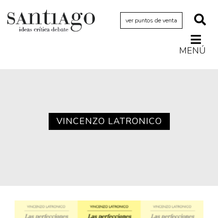
ver puntos de venta
MENÚ
Actualidad
Archivo Cenfoto-UDP
Arquetipos de situación
Artes visuales
VINCENZO LATRONICO
Ciencia
Cine y televisión
Ciudad
Cómics
Críticas