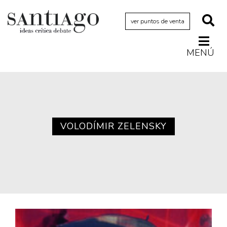
ver puntos de venta
MENÚ
Actualidad
Archivo Cenfoto-UDP
Arquetipos de situación
Artes visuales
VOLODÍMIR ZELENSKY
Ciencia
Cine y televisión
Ciudad
Cómics
Críticas