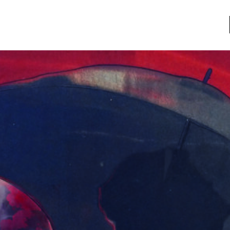
a
Libros usados
nario portátil de la literatura
a
Literatura
entos
Medioambiente
entos
Narrativas visuales
reserva
Pensamiento
ia
Pensamiento ilustrado
ia material de los libros
Personaje
as mentales
Personajes secundarios
Política