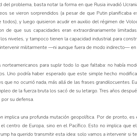
d del problema, basta notar la forma en que Rusia invadió Ucran
os se vieron sorprendidos (a pesar de que Putin planificaba 
e todos), y luego quisieron acudir en auxilio del régimen de Volo
ron de que sus capacidades eran extraordinariamente limitadas
os niveles, y tampoco tienen la capacidad industrial para constru
intervenir militarmente —ni aunque fuera de modo indirecto— en 
os norteamericanos para suplir todo lo que faltaba: no había mod
s. Uno podría haber esperado que este simple hecho modificara
es que no ocurrió nada, más allá de las frases grandilocuentes. E
 empleo de la fuerza bruta los sacó de su letargo. Tres años desp
n por su defensa.
ón implica una profunda mutación geopolítica. Por de pronto, es 
el centro de Europa, sino en el Pacífico. Esto no implica que e
rump ha querido transmitir esta idea: solo vamos a intervenir si 