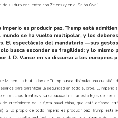
do de su duro encuentro con Zelensky en el Salón Oval).
do imperio es producir paz, Trump está admitie
l mundo se ha vuelto multipolar, y los debere
s. El espectáculo del mandatario —sus gestos,
lo busca esconder su fragilidad; y lo mismo p
or J. D. Vance en su discurso a los europeos 
re Manent, la brutalidad de Trump busca disimular una cuestión 
sarios para garantizar la seguridad en todo el orbe. El imperio 
 en muchos frentes y su capacidad militar está lejos de ser infin
mo de crecimiento de la flota naval china, que está dejando atr
wán). Si lo propio de todo imperio es producir paz, Trump está
ndo se ha vuelto multipolar, y los deberes del gigante del nor