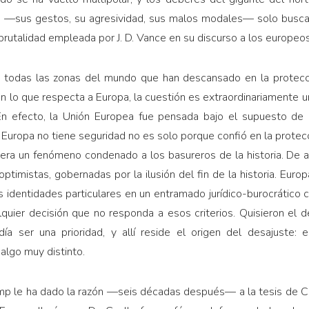
 —sus gestos, su agresividad, sus malos modales— solo busca e
rutalidad empleada por J. D. Vance en su discurso a los europeo
le, todas las zonas del mundo que han descansado en la protec
En lo que respecta a Europa, la cuestión es extraordinariamente u
En efecto, la Unión Europea fue pensada bajo el supuesto de q
 Europa no tiene seguridad no es solo porque confió en la protec
era un fenómeno condenado a los basureros de la historia. De a
ptimistas, gobernadas por la ilusión del fin de la historia. Europ
s identidades particulares en un entramado jurídico-burocrático 
quier decisión que no responda a esos criterios. Quisieron el de
día ser una prioridad, y allí reside el origen del desajuste: e
algo muy distinto.
rump le ha dado la razón —seis décadas después— a la tesis de C