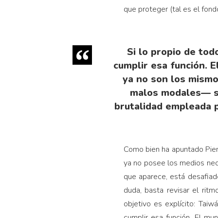
que proteger (tal es el fon
Si lo propio de to
cumplir esa función. E
ya no son los mismo
malos modales— so
brutalidad empleada p
Como bien ha apuntado Pier
ya no posee los medios nece
que aparece, está desafiado
duda, basta revisar el rit
objetivo es explícito: Tai
cumplir esa función. El mu