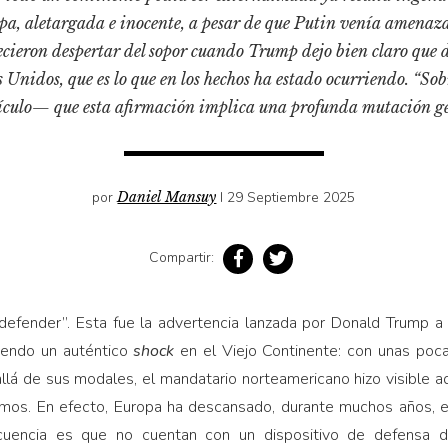
ropa, aletargada e inocente, a pesar de que Putin venía amen
ecieron despertar del sopor cuando Trump dejo bien claro que 
 Unidos, que es lo que en los hechos ha estado ocurriendo. “Sob
tículo— que esta afirmación implica una profunda mutación ge
por
Daniel Mansuy
I 29 Septiembre 2025
Compartir:
 defender”. Esta fue la advertencia lanzada por Donald Trump 
iendo un auténtico
shock
en el Viejo Continente: con unas poca
llá de sus modales, el mandatario norteamericano hizo visible 
ismos. En efecto, Europa ha descansado, durante muchos años, en
cuencia es que no cuentan con un dispositivo de defensa 