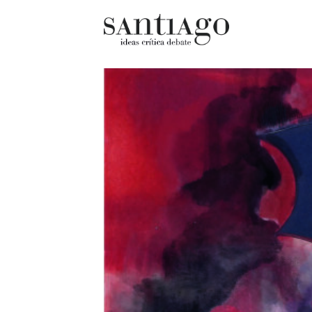
Cultur
Actualidad
Diccio
Archivo Cenfoto-UDP
chilen
Arquetipos de situación
Docum
Artes visuales
Fragm
Ciencia
Gran 
Cine y televisión
Histor
Ciudad
Histor
Cómics
Lagun
Críticas
Libros