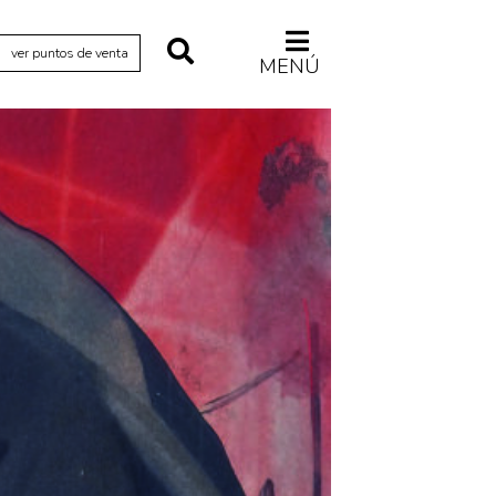
ver puntos de venta
MENÚ
Relecturas
Sociedad
Turismo accidental
Vidas paralelas
Voces y lecturas