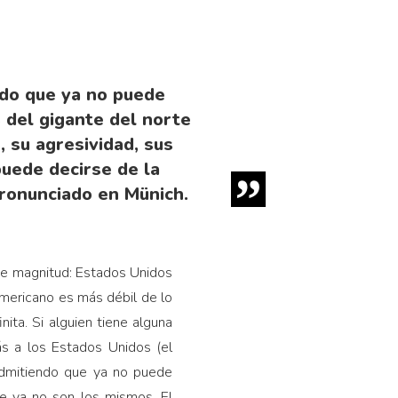
ndo que ya no puede
s del gigante del norte
 su agresividad, sus
uede decirse de la
pronunciado en Münich.
de magnitud: Estados Unidos
americano es más débil de lo
ita. Si alguien tiene alguna
ás a los Estados Unidos (el
 admitiendo que ya no puede
te ya no son los mismos. El