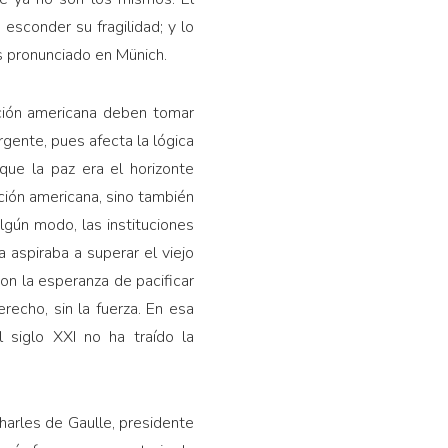
sconder su fragilidad; y lo
s pronunciado en Münich.
ción americana deben tomar
rgente, pues afecta la lógica
ue la paz era el horizonte
ción americana, sino también
lgún modo, las instituciones
a aspiraba a superar el viejo
con la esperanza de pacificar
recho, sin la fuerza. En esa
l siglo XXI no ha traído la
harles de Gaulle, presidente