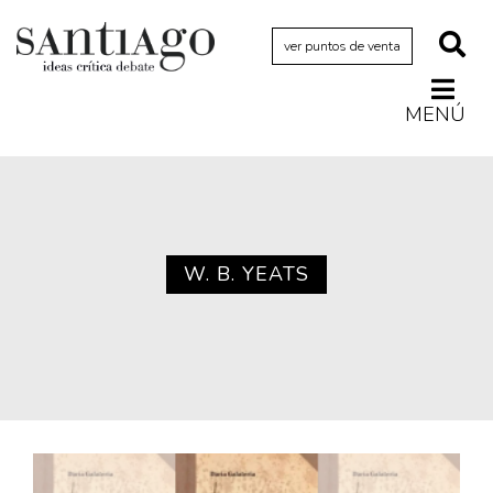
ver puntos de venta
MENÚ
Actualidad
Archivo Cenfoto-UDP
Arquetipos de situación
Artes visuales
W. B. YEATS
Ciencia
Cine y televisión
Ciudad
Cómics
Críticas