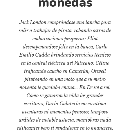
monedas
Cultura
Diccionario portátil de la literatura chilena
Documentos
Jack London comprándose una lancha para
Fragmentos
salir a trabajar de pirata, robando ostras de
Gran reserva
embarcaciones pesqueras; Eliot
Historia
desempeñándose feliz en la banca, Carlo
Emilio Gadda brindando servicios técnicos
Historia material de los libros
en la central eléctrica del Vaticano; Céline
Lagunas mentales
traficando caucho en Camerún; Orwell
Libros
pituteando en una moto que a su metro
Libros usados
noventa le quedaba enana… En De sol a sol.
Cómo se ganaron la vida los grandes
Literatura
escritores, Daria Galateria no escatima
Medioambiente
aventuras ni momentos penosos; tampoco
Narrativas visuales
ardides de notable astucia, maniobras nada
Pensamiento
edificantes pero sí rendidoras en lo financiero.