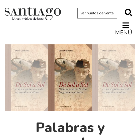
ver puntos de venta
MENÚ
Actualidad
Archivo Cenfoto-UDP
Arquetipos de situación
Artes visuales
Ciencia
Cine y televisión
Ciudad
Cómics
Palabras y
Críticas