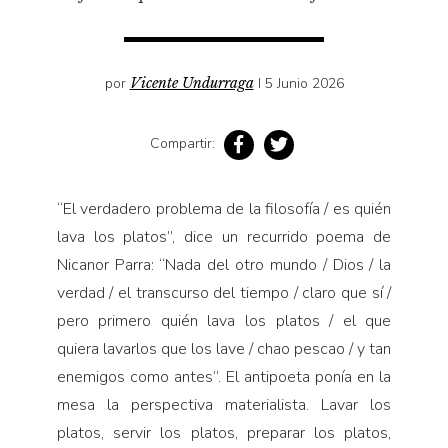
Pensamiento ilustrado
Personaje
Personajes secundarios
por
Vicente Undurraga
I 5 Junio 2026
Política
Compartir:
Relecturas
Sociedad
“El verdadero problema de la filosofía / es quién
Turismo accidental
lava los platos”, dice un recurrido poema de
Vidas paralelas
Nicanor Parra: “Nada del otro mundo / Dios / la
Voces y lecturas
verdad / el transcurso del tiempo / claro que sí /
pero primero quién lava los platos / el que
quiera lavarlos que los lave / chao pescao / y tan
enemigos como antes”. El antipoeta ponía en la
mesa la perspectiva materialista. Lavar los
platos, servir los platos, preparar los platos,