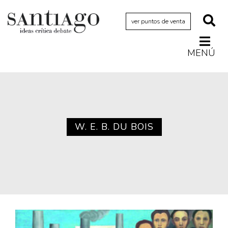
ver puntos de venta
MENÚ
Actualidad
Archivo Cenfoto-UDP
Arquetipos de situación
Artes visuales
W. E. B. DU BOIS
Ciencia
Cine y televisión
Ciudad
Cómics
Críticas