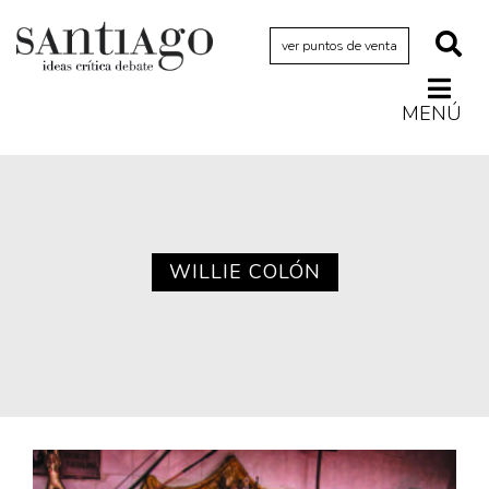
ver puntos de venta
MENÚ
Actualidad
Archivo Cenfoto-UDP
Arquetipos de situación
Artes visuales
WILLIE COLÓN
Ciencia
Cine y televisión
Ciudad
Cómics
Críticas