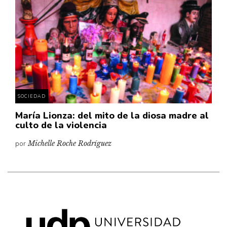
Cultura
Diccionario portátil de la literatura chilena
Documentos
Fragmentos
Gran reserva
Historia
Historia material de los libros
SOCIEDAD
Lagunas mentales
María Lionza: del mito de la diosa madre al
culto de la violencia
Libros
por
Michelle Roche Rodríguez
Libros usados
Literatura
Medioambiente
Narrativas visuales
Pensamiento