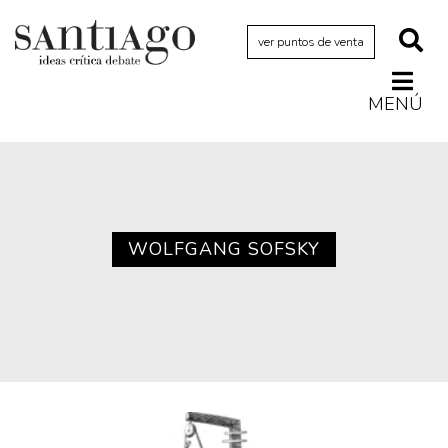
ver puntos de venta
MENÚ
Actualidad
Archivo Cenfoto-UDP
Arquetipos de situación
Artes visuales
WOLFGANG SOFSKY
Ciencia
Cine y televisión
Ciudad
Cómics
Críticas