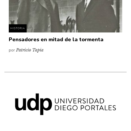
Pensamiento ilustrado
Personaje
Personajes secundarios
HISTORIA
Política
Pensadores en mitad de la tormenta
Relecturas
por
Patricio Tapia
Sociedad
Turismo accidental
Vidas paralelas
Voces y lecturas