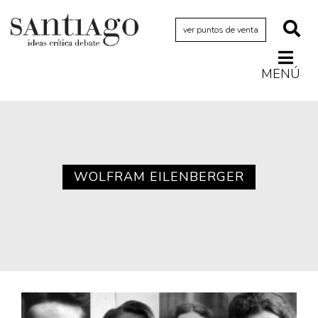
ver puntos de venta
MENÚ
Actualidad
Archivo Cenfoto-UDP
Arquetipos de situación
Artes visuales
WOLFRAM EILENBERGER
Ciencia
Cine y televisión
Ciudad
Cómics
Críticas