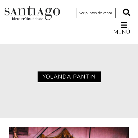
ver puntos de venta
MENÚ
Actualidad
Archivo Cenfoto-UDP
Arquetipos de situación
Artes visuales
YOLANDA PANTIN
Ciencia
Cine y televisión
Ciudad
Cómics
Críticas