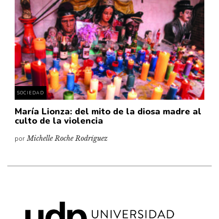
Cultura
Diccionario portátil de la literatura chilena
Documentos
Fragmentos
Gran reserva
Historia
Historia material de los libros
SOCIEDAD
Lagunas mentales
María Lionza: del mito de la diosa madre al
culto de la violencia
Libros
por
Michelle Roche Rodríguez
Libros usados
Literatura
Medioambiente
Narrativas visuales
Pensamiento