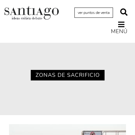
ver puntos de venta
MENÚ
Actualidad
Archivo Cenfoto-UDP
Arquetipos de situación
Artes visuales
ZONAS DE SACRIFICIO
Ciencia
Cine y televisión
Ciudad
Cómics
Críticas