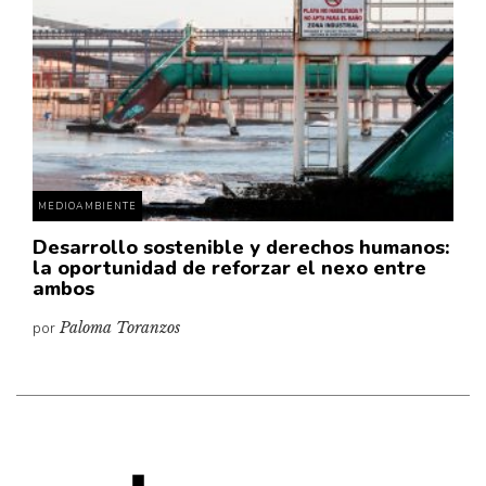
Cultura
Diccionario portátil de la literatura chilena
Documentos
Fragmentos
Gran reserva
Historia
Historia material de los libros
MEDIOAMBIENTE
Lagunas mentales
Desarrollo sostenible y derechos humanos:
la oportunidad de reforzar el nexo entre
Libros
ambos
Libros usados
por
Paloma Toranzos
Literatura
Medioambiente
Narrativas visuales
Pensamiento