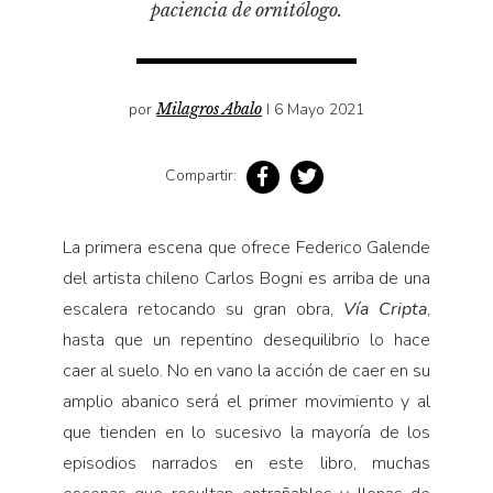
paciencia de ornitólogo.
Pensamiento ilustrado
Personaje
Personajes secundarios
por
Milagros Abalo
I 6 Mayo 2021
Política
Relecturas
Compartir:
Sociedad
Turismo accidental
La primera escena que ofrece Federico Galende
Vidas paralelas
del artista chileno Carlos Bogni es arriba de una
Voces y lecturas
escalera retocando su gran obra,
Vía Cripta
,
hasta que un repentino desequilibrio lo hace
caer al suelo. No en vano la acción de caer en su
amplio abanico será el primer movimiento y al
que tienden en lo sucesivo la mayoría de los
episodios narrados en este libro, muchas