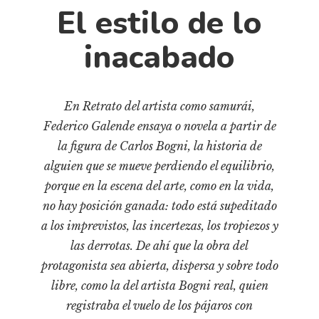
Cultura
El estilo de lo
Diccionario portátil de la literatura chilena
inacabado
Documentos
Fragmentos
Gran reserva
En Retrato del artista como samurái,
Historia
Federico Galende ensaya o novela a partir de
Historia material de los libros
la figura de Carlos Bogni, la historia de
Lagunas mentales
alguien que se mueve perdiendo el equilibrio,
Libros
porque en la escena del arte, como en la vida,
no hay posición ganada: todo está supeditado
Libros usados
a los imprevistos, las incertezas, los tropiezos y
Literatura
las derrotas. De ahí que la obra del
Medioambiente
protagonista sea abierta, dispersa y sobre todo
Narrativas visuales
libre, como la del artista Bogni real, quien
Pensamiento
registraba el vuelo de los pájaros con