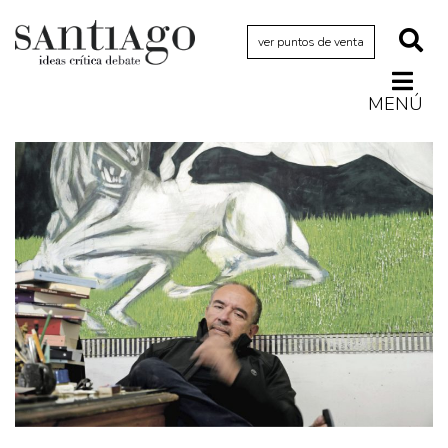
ver puntos de venta
MENÚ
Actualidad
Archivo Cenfoto-UDP
Arquetipos de situación
Artes visuales
Ciencia
Cine y televisión
Ciudad
Cómics
Críticas