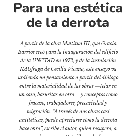
Cultura
Para una estética
Diccionario portátil de la literatura chilena
de la derrota
Documentos
Fragmentos
Gran reserva
A partir de la obra Multitud III, que Gracia
Historia
Barrios creó para la inauguración del edificio
Historia material de los libros
de la UNCTAD en 1972, y de la instalación
Lagunas mentales
NAUfraga de Cecilia Vicuña, este ensayo va
urdiendo un pensamiento a partir del diálogo
Libros
entre la materialidad de las obras —telar en
Libros usados
un caso, basuritas en otro— y conceptos como
Literatura
fracaso, trabajadores, precariedad y
Medioambiente
migración. “A través de dos obras casi
antitéticas, puede apreciarse cómo la derrota
Narrativas visuales
hace obra”, escribe el autor, quien recupera, a
Pensamiento