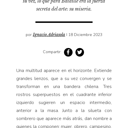
su vez, lo que para Bataille era la fuerza
Pensamiento ilustrado
secreta del arte: su miseria.
Personaje
Personajes secundarios
Política
por
Ignacio Adriasola
I 18 Diciembre 2023
Relecturas
Sociedad
Compartir:
Turismo accidental
Vidas paralelas
Una multitud aparece en el horizonte. Extiende
grandes lienzos, que a su vez convergen y se
Voces y lecturas
transforman en una bandera chilena. Tres
rostros superpuestos en el cuadrante inferior
izquierdo sugieren un espacio intermedio,
anterior a la masa. Junto a la silueta con
sombrero que aparece más atrás, dan nombre a
quienes la componen: mujer, obrero, campesino.