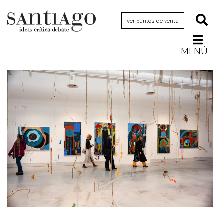
ver puntos de venta
MENÚ
Actualidad
Archivo Cenfoto-UDP
Arquetipos de situación
Artes visuales
Ciencia
Cine y televisión
Ciudad
Cómics
Críticas