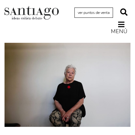
ver puntos de venta
MENÚ
Actualidad
Archivo Cenfoto-UDP
Arquetipos de situación
Artes visuales
Ciencia
Cine y televisión
Ciudad
Cómics
Críticas