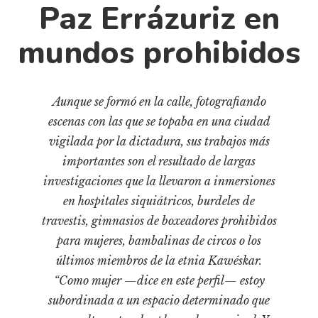
Cultura
Paz Errázuriz en
Diccionario portátil de la literatura chilena
mundos prohibidos
Documentos
Fragmentos
Gran reserva
Aunque se formó en la calle, fotografiando
Historia
escenas con las que se topaba en una ciudad
Historia material de los libros
vigilada por la dictadura, sus trabajos más
Lagunas mentales
importantes son el resultado de largas
investigaciones que la llevaron a inmersiones
Libros
en hospitales siquiátricos, burdeles de
Libros usados
travestis, gimnasios de boxeadores prohibidos
Literatura
para mujeres, bambalinas de circos o los
Medioambiente
últimos miembros de la etnia Kawéskar.
“Como mujer —dice en este perfil— estoy
Narrativas visuales
subordinada a un espacio determinado que
Pensamiento