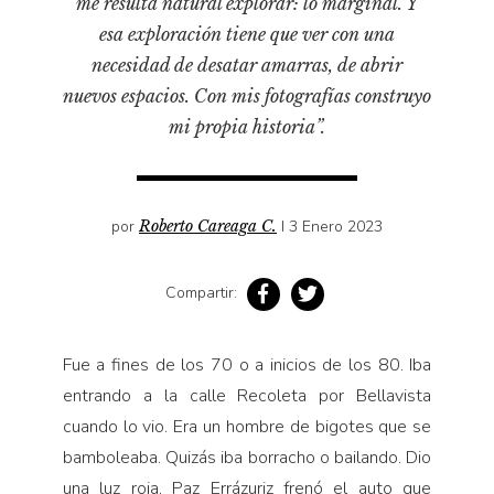
me resulta natural explorar: lo marginal. Y
Pensamiento ilustrado
esa exploración tiene que ver con una
Personaje
necesidad de desatar amarras, de abrir
Personajes secundarios
nuevos espacios. Con mis fotografías construyo
Política
mi propia historia”.
Relecturas
Sociedad
por
Roberto Careaga C.
I 3 Enero 2023
Turismo accidental
Vidas paralelas
Compartir:
Voces y lecturas
Fue a fines de los 70 o a inicios de los 80. Iba
entrando a la calle Recoleta por Bellavista
cuando lo vio. Era un hombre de bigotes que se
bamboleaba. Quizás iba borracho o bailando. Dio
una luz roja, Paz Errázuriz frenó el auto que