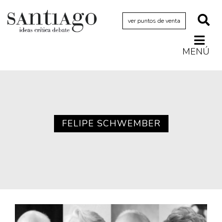
ver puntos de venta
MENÚ
Actualidad
Archivo Cenfoto-UDP
Arquetipos de situación
Artes visuales
FELIPE SCHWEMBER
Ciencia
Cine y televisión
Ciudad
Cómics
Críticas