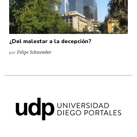
Pensamiento ilustrado
Personaje
Personajes secundarios
Política
¿Del malestar a la decepción?
Relecturas
por
Felipe Schwember
Sociedad
Turismo accidental
Vidas paralelas
Voces y lecturas