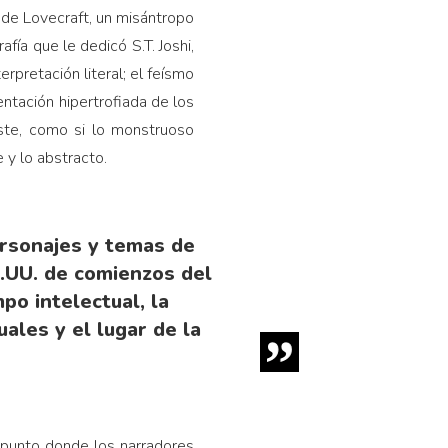
o de Lovecraft, un misántropo
afía que le dedicó S.T. Joshi,
erpretación literal; el feísmo
ntación hipertrofiada de los
riste, como si lo monstruoso
 y lo abstracto.
ersonajes y temas de
E.UU. de comienzos del
po intelectual, la
uales y el lugar de la
 punto donde los narradores