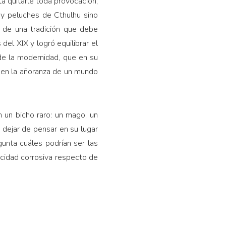
a quitarle toda provocación,
ay peluches de Cthulhu sino
o de una tradición que debe
del XIX y logró equilibrar el
de la modernidad, que en su
 en la añoranza de un mundo
n un bicho raro: un mago, un
 dejar de pensar en su lugar
unta cuáles podrían ser las
cidad corrosiva respecto de