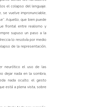
llos el colapso del lenguaje.
e, se vuelve impronunciable,
se”. Aquello, que bien puede
e frontal entre realismo y
iempre supuso un paso a la
Breccia lo resolvía por medio
olapso de la representación,
er neurótico el uso de las
no dejar nada en la sombra,
ueda nada oculto; el gesto
que está a plena vista, sobre