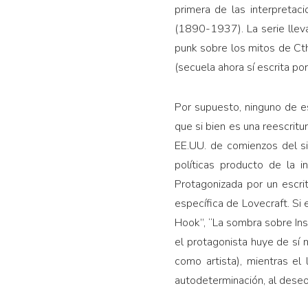
primera de las interpretac
(1890-1937). La serie lle
punk sobre los mitos de Ct
(secuela ahora sí escrita po
Por supuesto, ninguno de 
que si bien es una reescrit
EE.UU. de comienzos del si
políticas producto de la i
Protagonizada por un escri
específica de Lovecraft. Si 
Hook”, “La sombra sobre Ins
el protagonista huye de sí 
como artista), mientras el
autodeterminación, al deseo