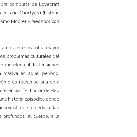
 obra completa de Lovecraft
do en
The Courtyard
(historia
 mismo Moore) y
Neonomicon
stamos ante una obra mayor
los problemas culturales del
o intelectual, la tensiones
ra masiva en aquel período.
 números reescribe una obra
referencias “El horror de Red
una historia episódica donde
omosexual, de su mediocridad
 profundos: al cuerpo, a la