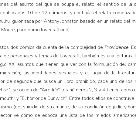
iones del asunto del que se ocupa el relato: el sentido de la
va publicados 10 de 12 números, y continúa el relato comenza
hulhu, guionizada por Antony Johnston basado en un relato del
r Moore, puro porno lovecraftiano).
estos dos cómics da cuenta de la complejidad de
Providence
. E
ura de personajes y temas de Lovecraft, también es una lectura a 
glo XX, asuntos que tienen que ver con la formulación del camp
nmigración, las identidades sexuales y el lugar de la literatu
tor de segunda que busca un libro prohibido, cada uno de los
el Nº1 se ocupa de “Aire frío”, los números 2, 3 y 4 tienen como 
mouth” y “El horror de Dunwich”. Entre todos ellos se construye 
mismo (del suicidio de su amante, de su condición de judío y h
 lector ve cómo se esboza una lista de los miedos americanos
.