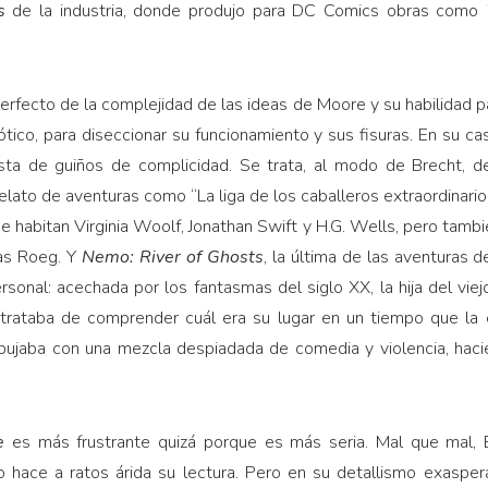
s
de la industria, donde produjo para DC Comics obras como
erfecto de la complejidad de las ideas de Moore y su habilidad pa
tico, para diseccionar su funcionamiento y sus fisuras. En su cas
ta de guiños de complicidad. Se trata, al modo de Brecht, de 
elato de aventuras como “La liga de los caballeros extraordinari
 habitan Virginia Woolf, Jonathan Swift y H.G. Wells, pero también 
las Roeg. Y
Nemo: River of Ghosts
, la última de las aventuras
sonal: acechada por los fantasmas del siglo XX, la hija del viejo
trataba de comprender cuál era su lugar en un tiempo que la e
ibujaba con una mezcla despiadada de comedia y violencia, hacien
ce
es más frustrante quizá porque es más seria. Mal que mal, 
o hace a ratos árida su lectura. Pero en su detallismo exasp