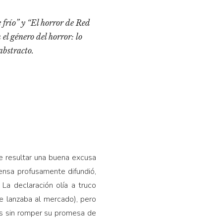
 frío” y “El horror de Red
l género del horror: lo
abstracto.
e resultar una buena excusa
ensa profusamente difundió,
La declaración olía a truco
e lanzaba al mercado), pero
os sin romper su promesa de