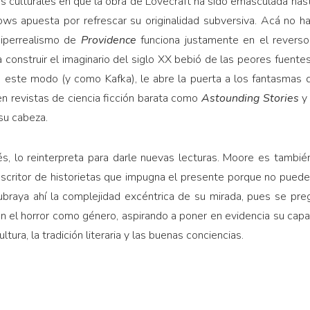
as culturales en que la obra de Lovecraft ha sido emasculada hast
ows apuesta por refrescar su originalidad subversiva. Acá no h
 hiperrealismo de
Providence
funciona justamente en el revers
a construir el imaginario del siglo XX bebió de las peores fuentes 
De este modo (y como Kafka), le abre la puerta a los fantasmas 
n revistas de ciencia ficción barata como
Astounding
Stories
y
su cabeza.
s, lo reinterpreta para darle nuevas lecturas. Moore es tambié
 escritor de historietas que impugna el presente porque no puede
braya ahí la complejidad excéntrica de su mirada, pues se preg
 el horror como género, aspirando a poner en evidencia su capa
tura, la tradición literaria y las buenas conciencias.