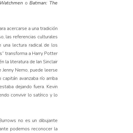
Watchmen
o
Batman: The
ra acercarse a una tradición
o, las referencias culturales
una lectura radical de los
os” transforma a Harry Potter
la literatura de Ian Sinclair
 de Jenny Nemo, puede leerse
 capitán avanzaba río arriba
staba dejando fuera. Kevin
do convivir lo satírico y lo
Burrows no es un dibujante
erante podemos reconocer la