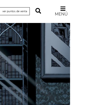
ver puntos de venta
MENÚ
Relecturas
Sociedad
Turismo accidental
Vidas paralelas
Voces y lecturas