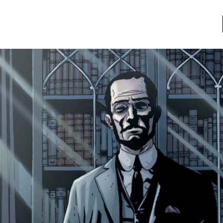
a
Libros usados
nario portátil de la literatura
a
Literatura
entos
Medioambiente
entos
Narrativas visuales
reserva
Pensamiento
ia
Pensamiento ilustrado
ia material de los libros
Personaje
as mentales
Personajes secundarios
Política