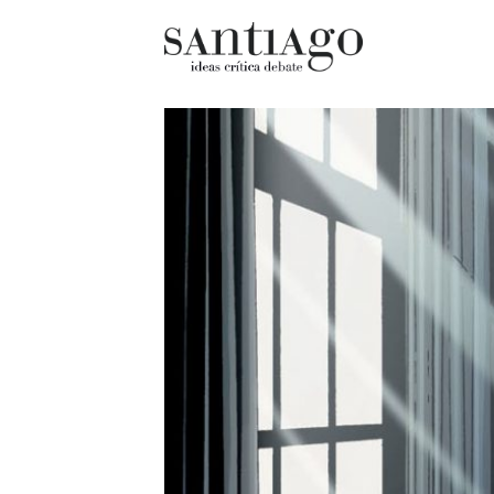
Cultur
Actualidad
Diccio
Archivo Cenfoto-UDP
chilen
Arquetipos de situación
Docum
Artes visuales
Fragm
Ciencia
Gran 
Cine y televisión
Histor
Ciudad
Histor
Cómics
Lagun
Críticas
Libros