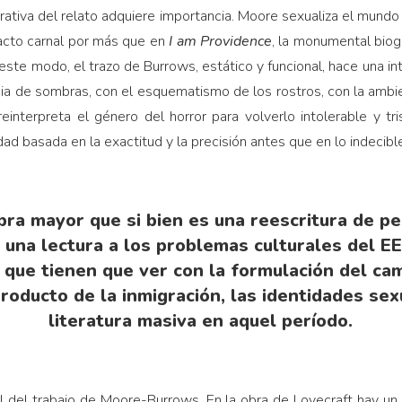
rrativa del relato adquiere importancia. Moore sexualiza el mund
tacto carnal por más que en
I am Providence
, la monumental biogr
este modo, el trazo de Burrows, estático y funcional, hace una int
ia de sombras, con el esquematismo de los rostros, con la ambie
reinterpreta el género del horror para volverlo intolerable y t
d basada en la exactitud y la precisión antes que en lo indecible
ra mayor que si bien es una reescritura de p
 una lectura a los problemas culturales del E
 que tienen que ver con la formulación del cam
roducto de la inmigración, las identidades sex
literatura masiva en aquel período.
l del trabajo de Moore-Burrows. En la obra de Lovecraft hay un