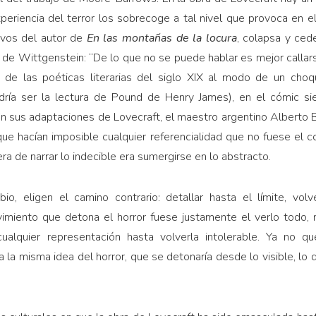
xperiencia del terror los sobrecoge a tal nivel que provoca en e
tivos del autor de
En las montañas de la locura
, colapsa y ced
 de Wittgenstein: “De lo que no se puede hablar es mejor callar
 de las poéticas literarias del siglo XIX al modo de un choqu
ría ser la lectura de Pound de Henry James), en el cómic s
 En sus adaptaciones de Lovecraft, el maestro argentino Alberto 
e hacían imposible cualquier referencialidad que no fuese el c
ra de narrar lo indecible era sumergirse en lo abstracto.
o, eligen el camino contrario: detallar hasta el límite, volv
vimiento que detona el horror fuese justamente el verlo todo, 
 cualquier representación hasta volverla intolerable. Ya no q
 la misma idea del horror, que se detonaría desde lo visible, lo 