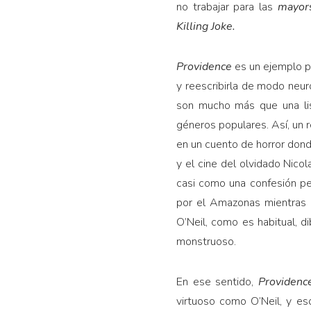
no trabajar para las
mayor
Killing Joke.
Providence
es un ejemplo p
y reescribirla de modo neuró
son mucho más que una lis
géneros populares. Así, un r
en un cuento de horror donde
y el cine del olvidado Nico
casi como una confesión per
por el Amazonas mientras 
O’Neil, como es habitual, d
monstruoso.
En ese sentido,
Providen
virtuoso como O’Neil, y es