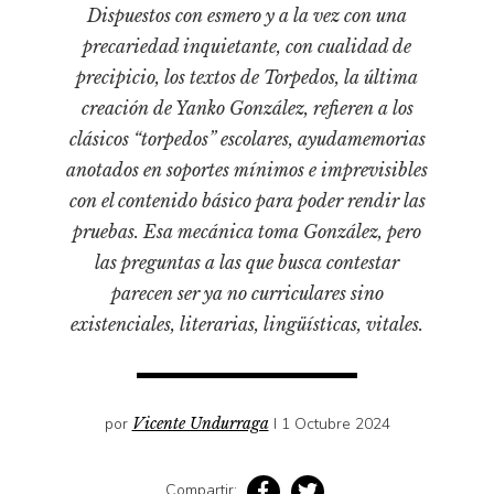
Cultura
Dispuestos con esmero y a la vez con una
Diccionario portátil de la literatura chilena
precariedad inquietante, con cualidad de
Documentos
precipicio, los textos de Torpedos, la última
Fragmentos
creación de Yanko González, refieren a los
clásicos “torpedos” escolares, ayudamemorias
Gran reserva
anotados en soportes mínimos e imprevisibles
Historia
con el contenido básico para poder rendir las
Historia material de los libros
pruebas. Esa mecánica toma González, pero
Lagunas mentales
las preguntas a las que busca contestar
Libros
parecen ser ya no curriculares sino
existenciales, literarias, lingüísticas, vitales.
Libros usados
Literatura
Medioambiente
por
Vicente Undurraga
I 1 Octubre 2024
Narrativas visuales
Pensamiento
Compartir: