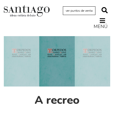
ver puntos de venta
MENÚ
Actualidad
Archivo Cenfoto-UDP
Arquetipos de situación
Artes visuales
Ciencia
Cine y televisión
Ciudad
A recreo
Cómics
Críticas