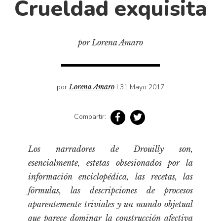
Crueldad exquisita
Cultura
Diccionario portátil de la literatura chilena
Documentos
por Lorena Amaro
Fragmentos
Gran reserva
Historia
por
Lorena Amaro
I 31 Mayo 2017
Historia material de los libros
Lagunas mentales
Compartir:
Libros
Libros usados
Los narradores de Drouilly son,
esencialmente, estetas obsesionados por la
Literatura
información enciclopédica, las recetas, las
Medioambiente
fórmulas, las descripciones de procesos
Narrativas visuales
aparentemente triviales y un mundo objetual
Pensamiento
que parece dominar la construcción afectiva