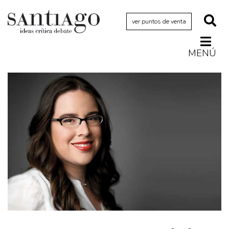
ver puntos de venta
MENÚ
Actualidad
Archivo Cenfoto-UDP
Arquetipos de situación
Artes visuales
Ciencia
Cine y televisión
Ciudad
Cómics
Críticas