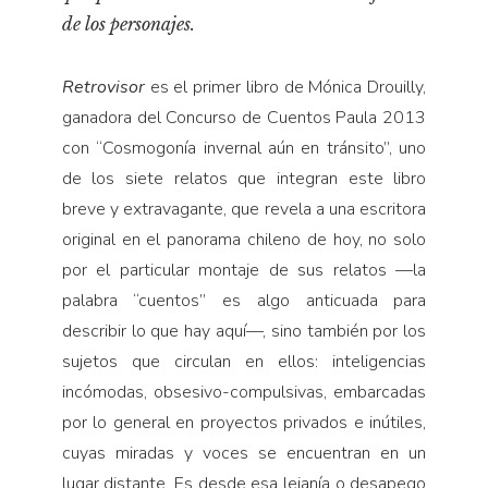
Pensamiento ilustrado
de los personajes.
Personaje
Personajes secundarios
Retrovisor
es el primer libro de Mónica Drouilly,
Política
ganadora del Concurso de Cuentos Paula 2013
con “Cosmogonía invernal aún en tránsito”, uno
Relecturas
de los siete relatos que integran este libro
Sociedad
breve y extravagante, que revela a una escritora
Turismo accidental
original en el panorama chileno de hoy, no solo
Vidas paralelas
por el particular montaje de sus relatos —la
palabra “cuentos” es algo anticuada para
Voces y lecturas
describir lo que hay aquí—, sino también por los
sujetos que circulan en ellos: inteligencias
incómodas, obsesivo-compulsivas, embarcadas
por lo general en proyectos privados e inútiles,
cuyas miradas y voces se encuentran en un
lugar distante. Es desde esa lejanía o desapego