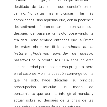
Pensamiento ilustrado
destilado de las ideas que concibió en el
Personaje
camino. No ya las más ambiciosas ni las más
Personajes secundarios
complicadas, sino aquellas que, con la paciencia
Política
del sedimento, fueron decantando en su cabeza
después de pasarse un siglo observando la
Relecturas
realidad. Tiene sentido entonces que la última
Sociedad
de estas obras se titule
Lecciones de la
Turismo accidental
historia. ¿Podemos aprender de nuestro
Vidas paralelas
pasado?
Por lo pronto, los 104 años no eran
Voces y lecturas
una mala edad para hacerse esa pregunta, pero
en el caso de Morin la cuestión converge con la
que ha sido, hace décadas, su principal
preocupación: articular un modo de
pensamiento que permita inteligir el mundo, y
actuar sobre él, después de la crisis de las
ideologías y la dispersión de los saberes.