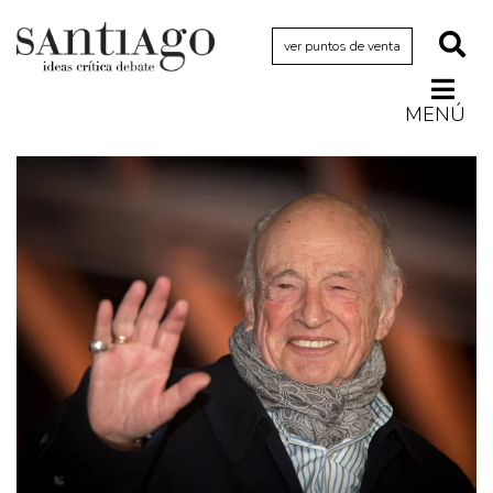
ver puntos de venta
MENÚ
Actualidad
Archivo Cenfoto-UDP
Arquetipos de situación
Artes visuales
Ciencia
Cine y televisión
Ciudad
Cómics
Críticas