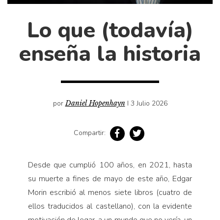
Cultura
Diccionario portátil de la literatura chilena
Lo que (todavía)
Documentos
enseña la historia
Fragmentos
Gran reserva
Historia
Historia material de los libros
por
Daniel Hopenhayn
I 3 Julio 2026
Lagunas mentales
Libros
Compartir:
Libros usados
Literatura
Desde que cumplió 100 años, en 2021, hasta
su muerte a fines de mayo de este año, Edgar
Medioambiente
Morin escribió al menos siete libros (cuatro de
Narrativas visuales
ellos traducidos al castellano), con la evidente
Pensamiento
motivación de legar, a un mundo que no vería, un