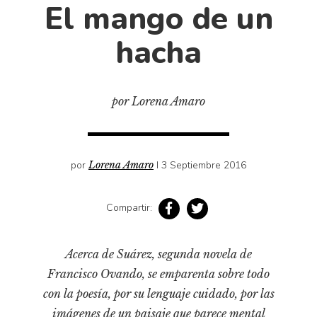
Cultura
El mango de un
Diccionario portátil de la literatura chilena
hacha
Documentos
Fragmentos
Gran reserva
por Lorena Amaro
Historia
Historia material de los libros
Lagunas mentales
por
Lorena Amaro
I 3 Septiembre 2016
Libros
Compartir:
Libros usados
Literatura
Acerca de Suárez
, segunda novela de
Medioambiente
Francisco Ovando, se emparenta sobre todo
Narrativas visuales
con la poesía, por su lenguaje cuidado, por las
Pensamiento
imágenes de un paisaje que parece mental