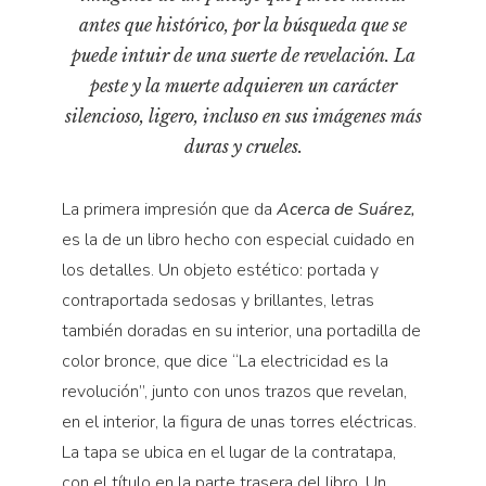
Pensamiento ilustrado
antes que histórico, por la búsqueda que se
Personaje
puede intuir de una suerte de revelación. La
Personajes secundarios
peste y la muerte adquieren un carácter
silencioso, ligero, incluso en sus imágenes más
Política
duras y crueles.
Relecturas
Sociedad
La primera impresión que da
Acerca de Suárez,
Turismo accidental
es la de un libro hecho con especial cuidado en
Vidas paralelas
los detalles. Un objeto estético: portada y
contraportada sedosas y brillantes, letras
Voces y lecturas
también doradas en su interior, una portadilla de
color bronce, que dice “La electricidad es la
revolución”, junto con unos trazos que revelan,
en el interior, la figura de unas torres eléctricas.
La tapa se ubica en el lugar de la contratapa,
con el título en la parte trasera del libro. Un