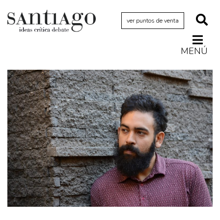
ver puntos de venta
MENÚ
Actualidad
Archivo Cenfoto-UDP
Arquetipos de situación
Artes visuales
Ciencia
Cine y televisión
Ciudad
Cómics
Críticas