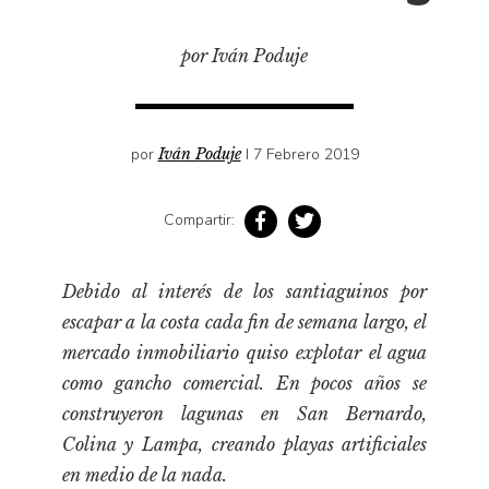
Cultura
Diccionario portátil de la literatura chilena
por Iván Poduje
Documentos
Fragmentos
Gran reserva
por
Iván Poduje
I 7 Febrero 2019
Historia
Historia material de los libros
Compartir:
Lagunas mentales
Libros
Debido al interés de los santiaguinos por
escapar a la costa cada fin de semana largo, el
Libros usados
mercado inmobiliario quiso explotar el agua
Literatura
como gancho comercial. En pocos años se
Medioambiente
construyeron lagunas en San Bernardo,
Narrativas visuales
Colina y Lampa, creando playas artificiales
Pensamiento
en medio de la nada.