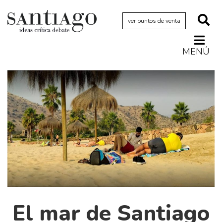
ver puntos de venta
MENÚ
Actualidad
Archivo Cenfoto-UDP
Arquetipos de situación
Artes visuales
Ciencia
Cine y televisión
Ciudad
Cómics
Críticas
El mar de Santiago