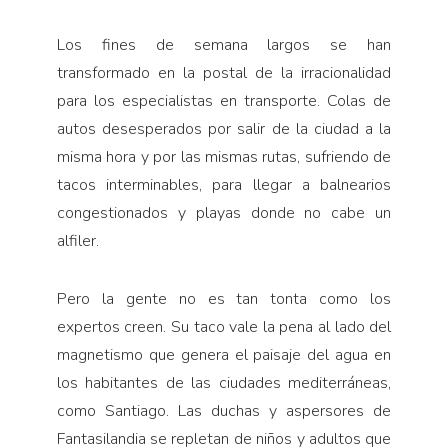
Pensamiento ilustrado
Personaje
Los fines de semana largos se han
transformado en la postal de la irracionalidad
Personajes secundarios
para los especialistas en transporte. Colas de
Política
autos desesperados por salir de la ciudad a la
Relecturas
misma hora y por las mismas rutas, sufriendo de
Sociedad
tacos interminables, para llegar a balnearios
congestionados y playas donde no cabe un
Turismo accidental
alfiler.
Vidas paralelas
Voces y lecturas
Pero la gente no es tan tonta como los
expertos creen. Su taco vale la pena al lado del
magnetismo que genera el paisaje del agua en
los habitantes de las ciudades mediterráneas,
como Santiago. Las duchas y aspersores de
Fantasilandia se repletan de niños y adultos que