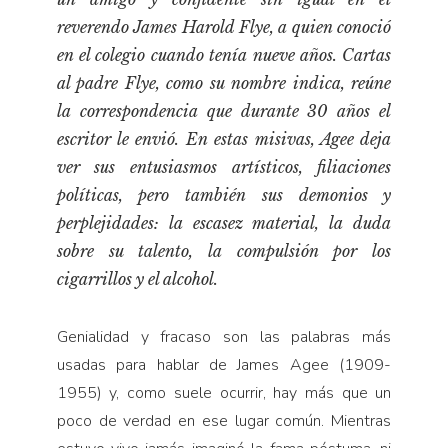
Pensamiento ilustrado
reverendo James Harold Flye, a quien conoció
Personaje
en el colegio cuando tenía nueve años.
Cartas
Personajes secundarios
al padre Flye
, como su nombre indica, reúne
Política
la correspondencia que durante 30 años el
escritor le envió. En estas misivas, Agee deja
Relecturas
ver sus entusiasmos artísticos, filiaciones
Sociedad
políticas, pero también sus demonios y
Turismo accidental
perplejidades: la escasez material, la duda
Vidas paralelas
sobre su talento, la compulsión por los
Voces y lecturas
cigarrillos y el alcohol.
Genialidad y fracaso son las palabras más
usadas para hablar de James Agee (1909-
1955) y, como suele ocurrir, hay más que un
poco de verdad en ese lugar común. Mientras