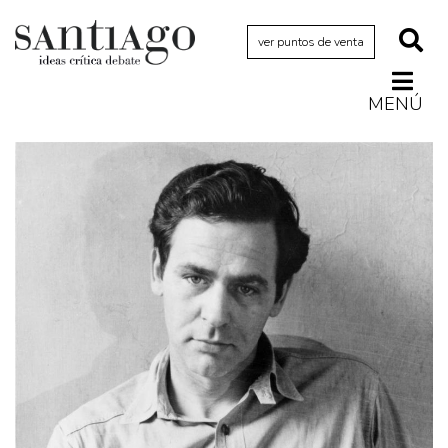
ver puntos de venta
MENÚ
Actualidad
Archivo Cenfoto-UDP
Arquetipos de situación
Artes visuales
Ciencia
Cine y televisión
Ciudad
Cómics
Críticas