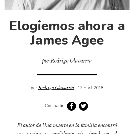
Cultura
Diccionario portátil de la literatura chilena
Documentos
Elogiemos ahora a
Fragmentos
James Agee
Gran reserva
Historia
Historia material de los libros
por Rodrigo Olavarría
Lagunas mentales
Libros
por
Rodrigo Olavarría
I 17 Abril 2018
Libros usados
Literatura
Compartir:
Medioambiente
Narrativas visuales
El autor de
Una muerte en la familia
encontró
Pensamiento
un amigo y confidente sin igual en el